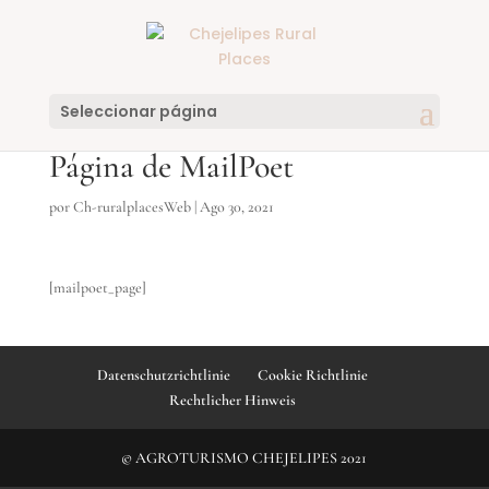
Seleccionar página
Página de MailPoet
por
Ch-ruralplacesWeb
|
Ago 30, 2021
[mailpoet_page]
Datenschutzrichtlinie
Cookie Richtlinie
Rechtlicher Hinweis
© AGROTURISMO CHEJELIPES 2021